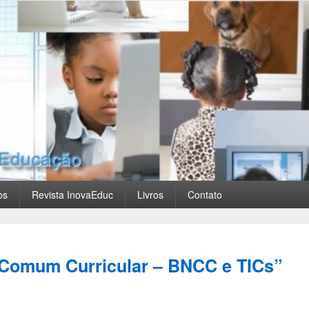
os
Revista InovaEduc
Livros
Contato
 Comum Curricular – BNCC e TICs”