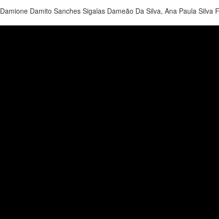
, Damione Damito Sanches Sigalas Dameão Da Silva, Ana Paula Silva F