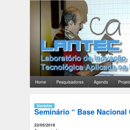
Pular
para
o
conteúdo
principal
Home
Pesquisadores
Agenda
Projet
Disciplina
Seminário “ Base Nacional
22/05/2018